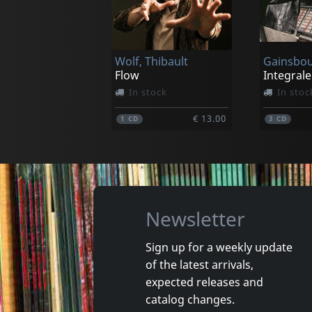
Wolf, Thibault
Flow
In stock
In stoc
€ 13.00
1
CD
3
CD
Newsletter
Sign up for a weekly update
of the latest arrivals,
Wolf, Thibault
Flamand,
expected releases and
KorzÉam
La Route
catalog changes.
In stock
Exp. 25