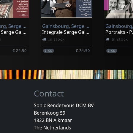
Gainsbourg, Serge & Ses Interpretes
Gainsbourg, Serge & Juliette Greco, Petula Clark, Catherine Sauvage, L
Gainsbourg,
Integrale Serge Gainsbourg Et Ses Interpretes 1957-1960
Integrale Serge Gainsbourg Et Ses Interpretes Vol. 2 19
k
In stock
In stock
€ 24.50
€ 24.50
3
CD
2
CD
Contact
Sonic Rendezvous DCM BV
Berenkoog 59
 Le
Gainsbourg, Serge
1822 BN Alkmaar
 Du Nord
L'etonnant
The Netherlands
-10-2024
Not in stock
In stock