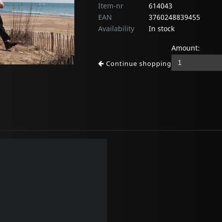
Item-nr
614043
EAN
3760248839455
Availability
In stock
Amount:
Continue shopping