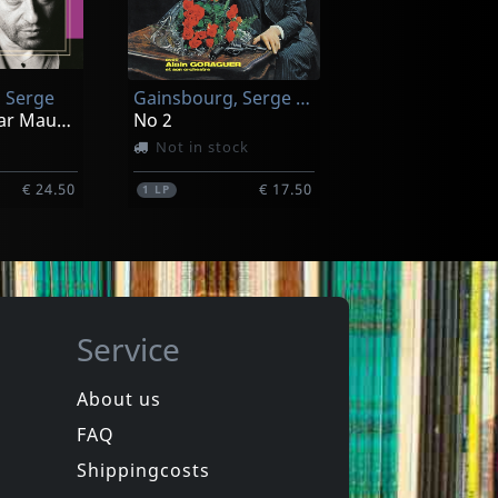
 Serge
Gainsbourg, Serge -avec Alain Goraguer-
Portraits - Par Maurice Garrel, Bambou_
No 2
Not in stock
€ 24.50
€ 17.50
1
LP
Service
About us
FAQ
Trois Cafes Gourmands
Trois Cafes Gourmands
Des Ondes Et Des Reflets
Des Ondes Et Des Reflets
Shippingcosts
In stock