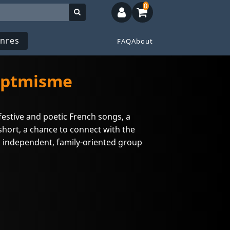
0
nres
FAQ
About
optmisme
estive and poetic French songs, a
short, a chance to connect with the
s independent, family-oriented group