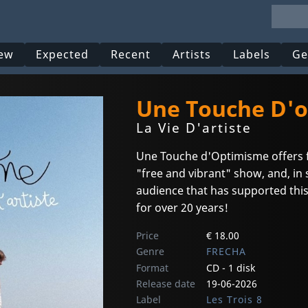
ew
Expected
Recent
Artists
Labels
Ge
Une Touche D'
La Vie D'artiste
Une Touche d'Optimisme offers f
"free and vibrant" show, and, in 
audience that has supported thi
for over 20 years!
Price
€ 18.00
Genre
FRECHA
Format
CD - 1 disk
Release date
19-06-2026
Label
Les Trois 8