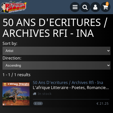
0
50 ANS D'ECRITURES /
ARCHIVES RFI - INA
Sort by:
Direction:
1 - 1 / 1 results
50 Ans D'ecritures / Archives Rfi - Ina
L'afrique Litteraire - Poetes, Romanciers Et Dramaturge
In stock
€ 21.25
3
CD